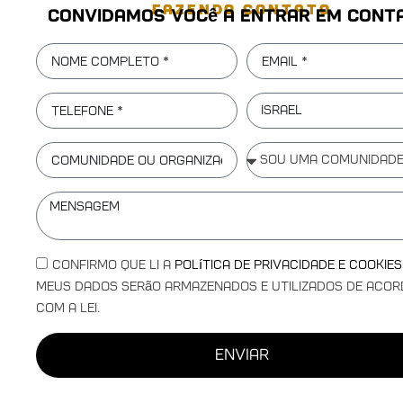
FAZENDO CONTATO
Convidamos você a entrar em cont
Israel
Confirmo que li a
Política de Privacidade e Cookies
meus dados serão armazenados e utilizados de aco
com a lei.
enviar