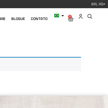
BRL R$
0
bre
Blogue
Contato