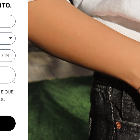
ato.
e que
rdo